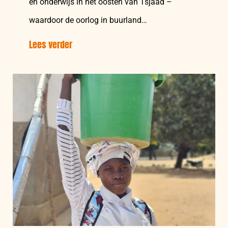
en onderwijs in het oosten van Tsjaad –
waardoor de oorlog in buurland…
Lees verder
over:
Tsjaad:
‘Stralende
Moeders’
verlichten
ondervoeding