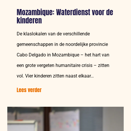
Mozambique: Waterdienst voor de
kinderen
De klaslokalen van de verschillende
gemeenschappen in de noordelijke provincie
Cabo Delgado in Mozambique – het hart van
een grote vergeten humanitaire crisis – zitten
vol. Vier kinderen zitten naast elkaar…
Lees verder
over:
Mozambique:
Waterdienst
voor
de
kinderen