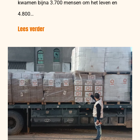
kwamen bijna 3.700 mensen om het leven en
4.800…
Lees verder
over:
Een
maand
na
aardbeving
Myanmar:
Meest
kwetsbaren
worstelen
met
herstel
terwijl
moesson
nadert