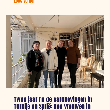
Lees verder
over:
Giro555
in
actie
voor
Midden-
Oosten:
Hulpverlening
gaat
onvermoeibaar
door
Twee jaar na de aardbevingen in
Turkije en Syrië: Hoe vrouwen in