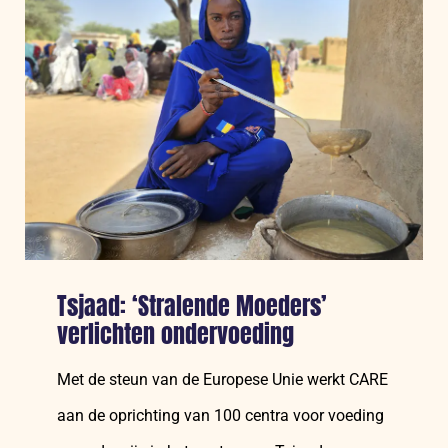
laatste
nieuws
en
hoe
u
kunt
helpen
Tsjaad: ‘Stralende Moeders’
verlichten ondervoeding
Met de steun van de Europese Unie werkt CARE
aan de oprichting van 100 centra voor voeding