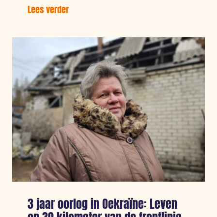
Lees verder
over:
Gaza:
CARE
blijft
gezinnen
steun
bieden
3 jaar oorlog in Oekraïne: Leven