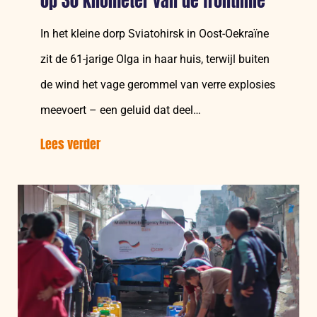
op 30 kilometer van de frontlinie
In het kleine dorp Sviatohirsk in Oost-Oekraïne
zit de 61-jarige Olga in haar huis, terwijl buiten
de wind het vage gerommel van verre explosies
meevoert – een geluid dat deel…
Lees verder
over:
3
jaar
oorlog
in
Oekraïne:
Leven
op
30
kilometer