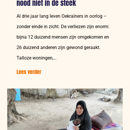
nood niet in de steek
Al drie jaar lang leven Oekraïners in oorlog –
zonder einde in zicht. De verliezen zijn enorm:
bijna 12 duizend mensen zijn omgekomen en
26 duizend anderen zijn gewond geraakt.
Talloze woningen,…
Lees verder
over:
Oekraïne:
CARE
laat
families
in
nood
niet