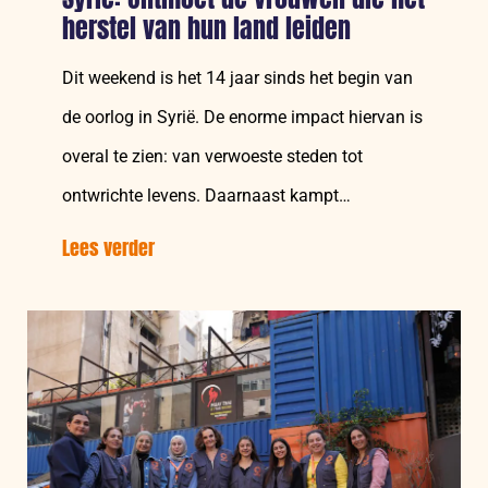
herstel van hun land leiden
Dit weekend is het 14 jaar sinds het begin van
de oorlog in Syrië. De enorme impact hiervan is
overal te zien: van verwoeste steden tot
ontwrichte levens. Daarnaast kampt…
Lees verder
over:
Syrië:
Ontmoet
de
vrouwen
die
het
herstel
van