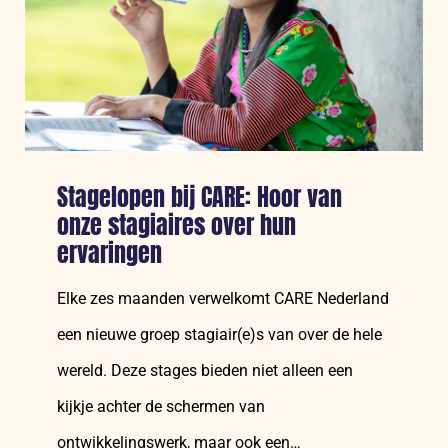
en
Syrië:
Hoe
vrouwen
in
Hatay
hun
Stagelopen bij CARE: Hoor van
toekomst
onze stagiaires over hun
heropbouwen
ervaringen
Elke zes maanden verwelkomt CARE Nederland
een nieuwe groep stagiair(e)s van over de hele
wereld. Deze stages bieden niet alleen een
kijkje achter de schermen van
ontwikkelingswerk, maar ook een…