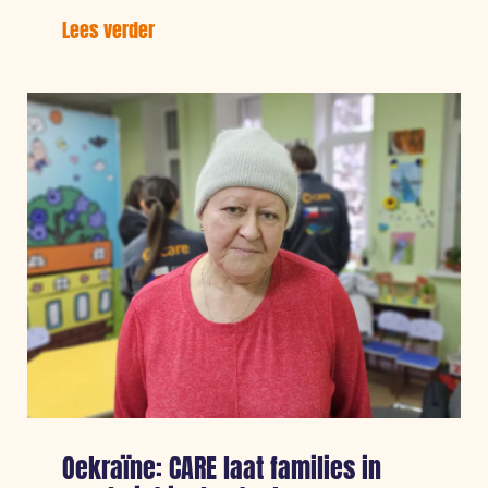
Lees verder
over:
Gaza
en
Libanon:
CARE’s
bewezen
aanpak
van
humanitaire
hulp
voor
vrouwen
Oekraïne: CARE laat families in