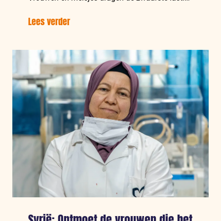
Lees verder
over:
Jemen:
Vrouwen
leiden
de
strijd
voor
gelijkheid
Syrië: Ontmoet de vrouwen die het