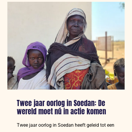
van
grote
hulporganisaties
waarschuwen
dat
hulpsysteem
in
Gaza
op
instorten
staat:
“Laat
ons
Twee jaar oorlog in Soedan: De
ons
wereld moet nú in actie komen
werk
doen!”
Twee jaar oorlog in Soedan heeft geleid tot een