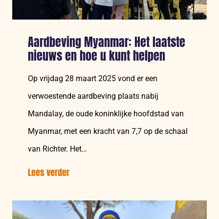
komen
Aardbeving Myanmar: Het laatste
nieuws en hoe u kunt helpen
Op vrijdag 28 maart 2025 vond er een
verwoestende aardbeving plaats nabij
Mandalay, de oude koninklijke hoofdstad van
Myanmar, met een kracht van 7,7 op de schaal
van Richter. Het…
Lees verder
over:
Aardbeving
Myanmar:
Het