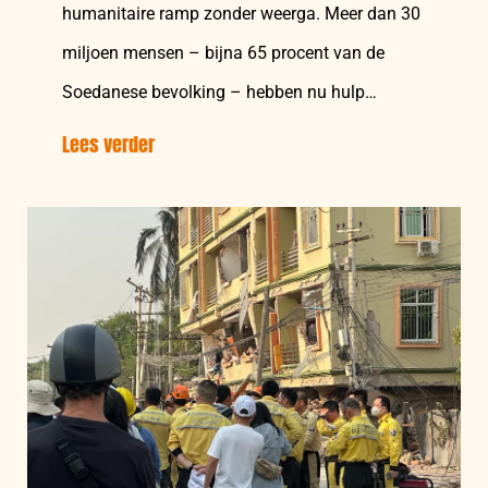
humanitaire ramp zonder weerga. Meer dan 30
miljoen mensen – bijna 65 procent van de
Soedanese bevolking – hebben nu hulp…
Lees verder
over:
Twee
jaar
oorlog
in
Soedan:
De
wereld
moet
nú
in
actie