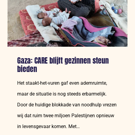
in
de
steek
Gaza: CARE blijft gezinnen steun
bieden
Het staakt-het-vuren gaf even ademruimte,
maar de situatie is nog steeds erbarmelijk.
Door de huidige blokkade van noodhulp vrezen
wij dat ruim twee miljoen Palestijnen opnieuw
in levensgevaar komen. Met…