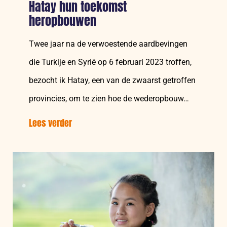
Hatay hun toekomst
heropbouwen
Twee jaar na de verwoestende aardbevingen
die Turkije en Syrië op 6 februari 2023 troffen,
bezocht ik Hatay, een van de zwaarst getroffen
provincies, om te zien hoe de wederopbouw…
Lees verder
over:
Twee
jaar
na
de
aardbevingen
in
Turkije