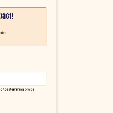
pact!
xtra
land toestemming om de