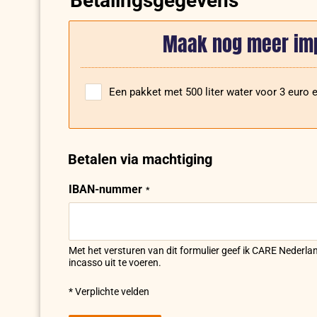
Betalingsgegevens
Maak nog meer im
Een pakket met 500 liter water voor 3 euro e
Betalen via machtiging
Ik
wil
doneren
IBAN-nummer
Betalen
via:
via
machtiging
Met het versturen van dit formulier geef ik CARE Neder
incasso uit te voeren.
* Verplichte velden