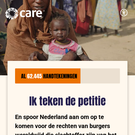
Logo:
CARE
Accessib
Nederland
AL
62.445
HANDTEKENINGEN
Ik teken de petitie
En spoor Nederland aan om op te
komen voor de rechten van burgers
wereldwijd die slachtoffer zijn van het