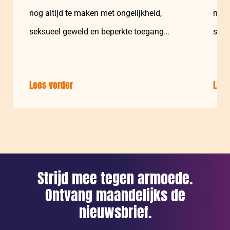
nog altijd te maken met ongelijkheid,
nog 
seksueel geweld en beperkte toegang…
seks
Lees verder
over:
Lees
Bedankt
voor
de
bestelling!
Meer
doen?
Strijd mee tegen armoede.
Dat
Ontvang maandelijks de
kan!
nieuwsbrief.