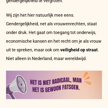
gendergelijkheid te vergroten.
Wij zijn het hier natuurlijk mee eens.
Gendergelijkheid, net als vrouwenrechten, staat
onder druk. Het gaat om toegang tot onderwijs,
economische kansen en het recht om je als vrouw
uit te spreken, maar ook om
veiligheid op straat
.
Niet alleen in Nederland, maar wereldwijd.
Ga
naar
https://www.carenederland.org/formulieren/mannen
maken-
het-
verschil-