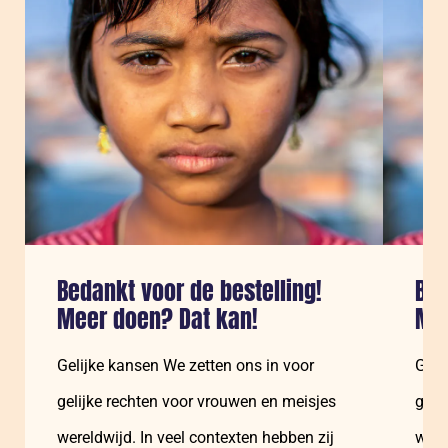
Sla carousel over
Bedankt voor de bestelling!
Bed
Meer doen? Dat kan!
Mee
Gelijke kansen We zetten ons in voor
Geli
gelijke rechten voor vrouwen en meisjes
geli
wereldwijd. In veel contexten hebben zij
were