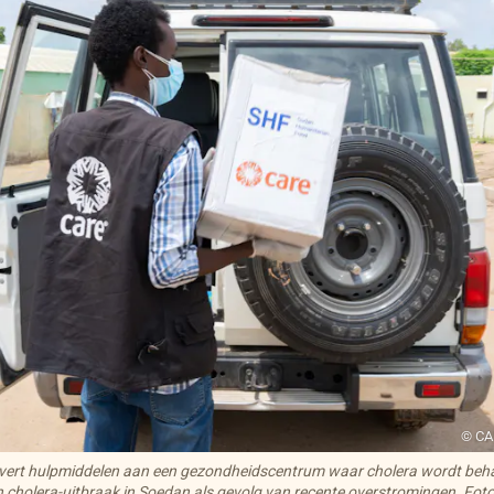
© CA
ert hulpmiddelen aan een gezondheidscentrum waar cholera wordt behan
n cholera-uitbraak in Soedan als gevolg van recente overstromingen. F