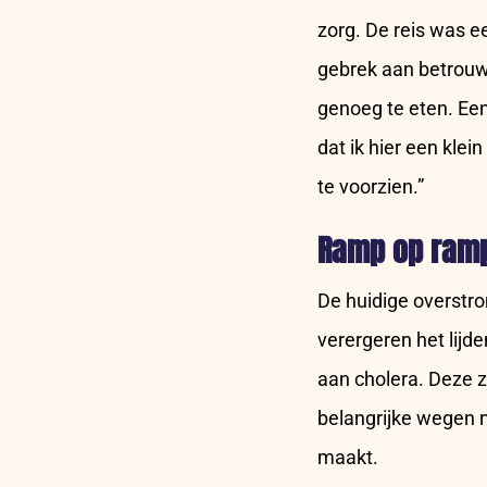
zorg. De reis was e
gebrek aan betrouw
genoeg te eten. Ee
dat ik hier een kle
te voorzien.”
Ramp op ram
De huidige overstr
verergeren het lijd
aan cholera. Deze zi
belangrijke wegen 
maakt.