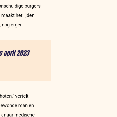
 onschuldige burgers
 maakt het lijden
, nog erger.
s april 2023
oten,” vertelt
r gewonde man en
ek naar medische