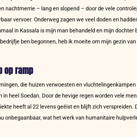
en nachtmerrie – lang en slopend – door de vele control
baar vervoer. Onderweg zagen we veel doden en hadden
nmaal in Kassala is mijn man behandeld en mijn dochter 
in bedrijfje ben begonnen, heb ik moeite om mijn gezin va
p op ramp
omingen, die huizen verwoesten en vluchtelingenkampen
en in heel Soedan. Door de hevige regen worden vele me
ekte heeft al 22 levens geëist en blijft zich verspreiden. 
nu onbegaanbaar, wat het werk van humanitaire hulpverle