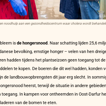
© CA
en noodhulp aan een gezondheidscentrum waar cholera wordt behande
obleem is
de hongersnood
. Naar schatting lijden 25,6 mi
danese bevolking, ernstige honger – velen van hen dreige
eren hadden tijdens het plantseizoen geen toegang tot 
delen te kopen. De boeren die dit wel hadden, konden v
jn de landbouwopbrengsten dit jaar erg slecht. In sommige
hongersnood heerst, terwijl de situatie in andere gebied
n toegang. In kampen voor ontheemden in Oost-Darfur 
laderen van de bomen te eten.