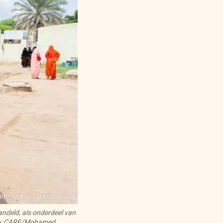
RE / Mohamed Abdulmajid
deld, als onderdeel van
oto: CARE/Mohamed