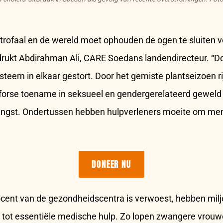
astrofaal en de wereld moet ophouden de ogen te sluiten 
adrukt Abdirahman Ali, CARE Soedans landendirecteur. “Do
eem in elkaar gestort. Door het gemiste plantseizoen ri
e forse toename in seksueel en gendergerelateerd gewel
 angst. Ondertussen hebben hulpverleners moeite om men
DONEER NU
cent van de gezondheidscentra is verwoest, hebben mi
tot essentiële medische hulp. Zo lopen zwangere vrouwe