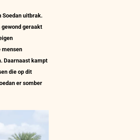
n Soedan
uitbrak.
n gewond geraakt
eigen
de mensen
n. Daarnaast kampt
en die op dit
 Soedan er somber