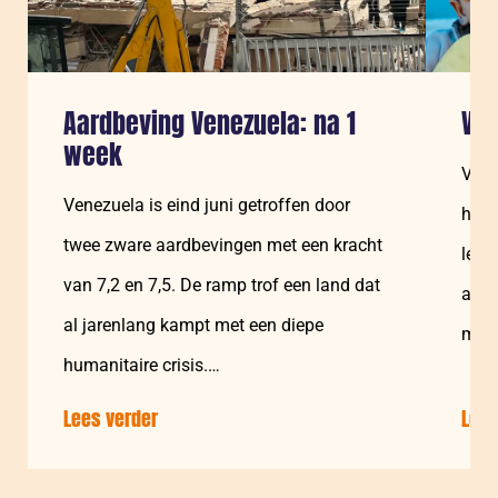
Aardbeving Venezuela: na 1
Ven
week
Vene
Venezuela is eind juni getroffen door
huma
twee zware aardbevingen met een kracht
leve
van 7,2 en 7,5. De ramp trof een land dat
aan 
al jarenlang kampt met een diepe
medi
humanitaire crisis.…
Lees verder
over:
Lees
Aardbeving
Venezuela: