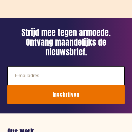
na
1
week
Strijd mee tegen armoede.
Ontvang maandelijks de
nieuwsbrief.
E-
mailadres
Inschrijven
Ons werk