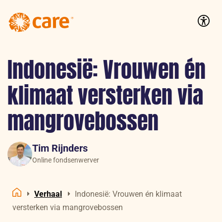
Logo:
CARE
Accessib
Nederland
Indonesië: Vrouwen én
klimaat versterken via
mangrovebossen
Tim Rijnders
Online fondsenwerver
Verhaal
Indonesië: Vrouwen én klimaat
Home
versterken via mangrovebossen