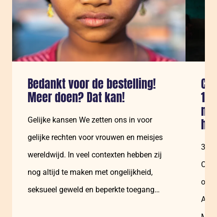
Bedankt voor de bestelling!
CA
Meer doen? Dat kan!
170
mei
Gelijke kansen We zetten ons in voor
hon
gelijke rechten voor vrouwen en meisjes
3 au
wereldwijd. In veel contexten hebben zij
Ocea
nog altijd te maken met ongelijkheid,
ontw
seksueel geweld en beperkte toegang…
Afri
Midd