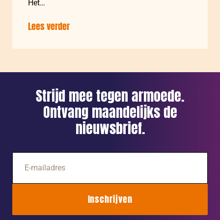
Het…
Lees verder
over:
Indonesië:
Vrouwen
én
klimaat
Strijd mee tegen armoede.
versterken
via
Ontvang maandelijks de
mangrovebossen
nieuwsbrief.
E-
mailadres
Inschrijven