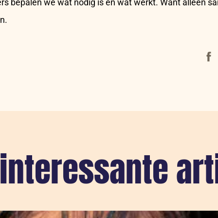
rs bepalen we wat nodig is en wat werkt. Want alleen s
en.
Face
interessante art