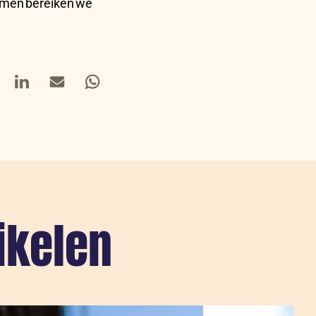
amen bereiken we
book
LinkedIn
Mail
Whatsapp
ikelen