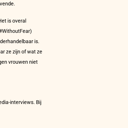
evende.
et is overal
#WithoutFear)
derhandelbaar is.
r ze zijn of wat ze
gen vrouwen niet
dia-interviews. Bij