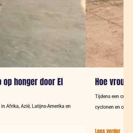
 op honger door El
Hoe vrouwe
Tijdens een crisi
in Afrika, Azië, Latijns-Amerika en
cyclonen en over
Lees verder
over: