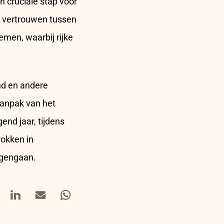
 cruciale stap voor
t vertrouwen tussen
emen, waarbij rijke
nd en andere
aanpak van het
end jaar, tijdens
rokken in
egengaan.
book
LinkedIn
Mail
Whatsapp