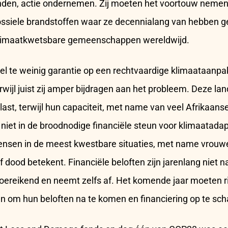
nden, actie ondernemen. Zij moeten het voortouw nemen
ossiele brandstoffen waar ze decennialang van hebben ge
klimaatkwetsbare gemeenschappen wereldwijd.
l te weinig garantie op een rechtvaardige klimaataanpak
rwijl juist zij amper bijdragen aan het probleem. Deze l
ast, terwijl hun capaciteit, met name van veel Afrikaanse
t niet in de broodnodige financiële steun voor klimaatadap
ensen in de meest kwestbare situaties, met name vrouwe
f dood betekent. Financiële beloften zijn jarenlang niet
toereikend en neemt zelfs af. Het komende jaar moeten r
 om hun beloften na te komen en financiering op te sch