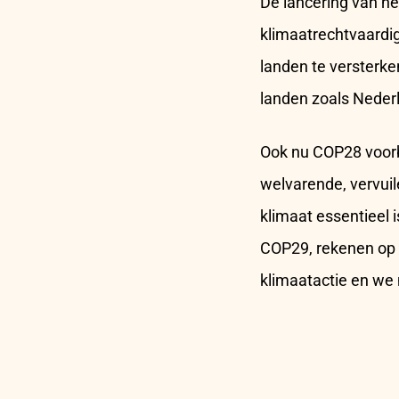
De lancering van h
klimaatrechtvaardig
landen te versterke
landen zoals Nederl
Ook nu COP28 voorbi
welvarende, vervui
klimaat essentieel 
COP29, rekenen op r
klimaatactie en we 