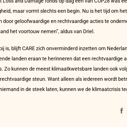
et Loss and Damage fonds op dag één van COP28 was een
heid, maar vormt slechts een begin. Nu is het tijd om he
n door geloofwaardige en rechtvaardige acties te ondern
and het voortouw nemen”, aldus van Driel.
j is, blijft CARE zich onverminderd inzetten om Nederla
lende landen eraan te herinneren dat een rechtvaardige 
is. Zo kunnen de meest klimaatkwetsbare landen ook volg
echtvaardige steun. Want alleen als iedereen wordt bet
niemand in de steek laten, kunnen we de klimaatcrisis t
Face