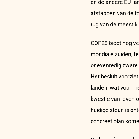
en de andere EU-la
afstappen van de f
rug van de meest 
COP28 biedt nog vee
mondiale zuiden, te
onevenredig zware l
Het besluit voorzie
landen, wat voor m
kwestie van leven o
huidige steun is on
concreet plan komen