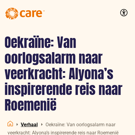
Logo:
CARE
Accessib
Nederland
Oekraïne: Van
oorlogsalarm naar
veerkracht: Alyona’s
inspirerende reis naar
Roemenië
Verhaal
Oekraïne: Van oorlogsalarm naar
Home
veerkracht: Alyona’s inspirerende reis naar Roemenië