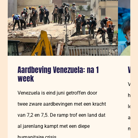
Aardbeving Venezuela: na 1
Ven
week
Vene
Venezuela is eind juni getroffen door
huma
twee zware aardbevingen met een kracht
leve
van 7,2 en 7,5. De ramp trof een land dat
aan 
al jarenlang kampt met een diepe
medi
humanitaire crisis.…