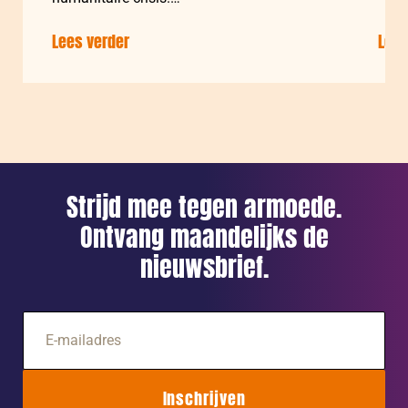
Lees verder
over:
Lees
Aardbeving
Venezuela:
na
1
week
Strijd mee tegen armoede.
Ontvang maandelijks de
nieuwsbrief.
E-
mailadres
Inschrijven