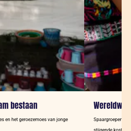
aam bestaan
Wereldwijd
ines en het geroezemoes van jonge
Spaargroepen voor
stijgende kosten 