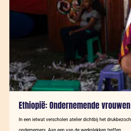
Ethiopië: Ondernemende vrouwen
In een ietwat verscholen atelier dichtbij het drukbez
ondernemers. Aan een van de werkplekken treffen…