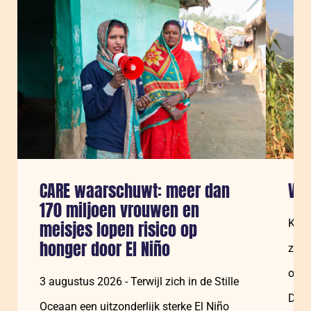
Sla carousel over
CARE waarschuwt: meer dan
Voo
170 miljoen vrouwen en
Klim
meisjes lopen risico op
honger door El Niño
zorg
over
3 augustus 2026 - Terwijl zich in de Stille
Daar
Oceaan een uitzonderlijk sterke El Niño