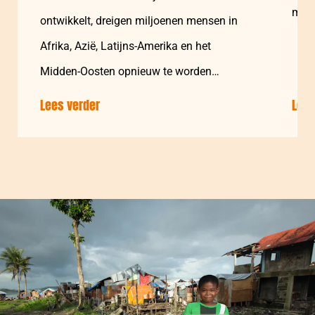
mind
ontwikkelt, dreigen miljoenen mensen in
mens
Afrika, Azië, Latijns-Amerika en het
vro
Midden-Oosten opnieuw te worden
getroffen…
Lees verder
over:
Lees
CARE
waarschuwt:
meer
dan
170
miljoen
vrouwen
en
meisjes
lopen
risico