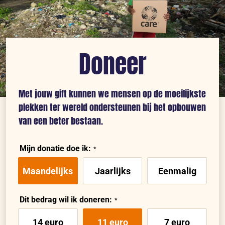
op
honger
door
Doneer
El
Niño
Met jouw gift kunnen we mensen op de moeilijkste
plekken ter wereld ondersteunen bij het opbouwen
van een beter bestaan.
Mijn donatie doe ik:
Maandelijks
Jaarlijks
Eenmalig
Dit bedrag wil ik doneren:
14 euro
11 euro
7 euro