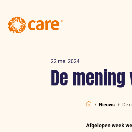
Logo:
CARE
Nederland
22 mei 2024
De mening 
Nieuws
De m
Home
Afgelopen week we