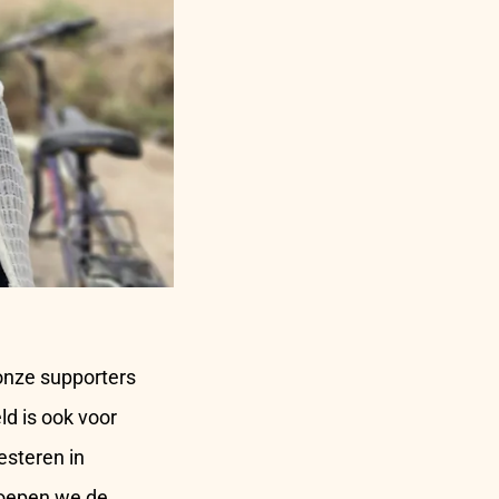
onze supporters
ld is ook voor
esteren in
 roepen we de