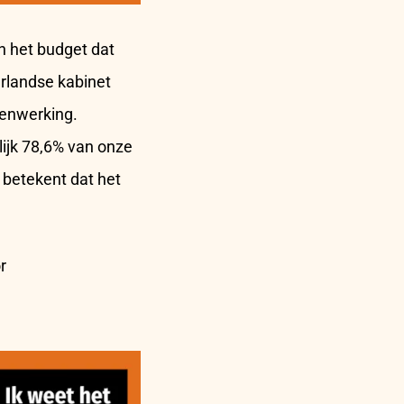
n het budget dat
rlandse kabinet
menwerking.
lijk 78,6% van onze
 betekent dat het
r