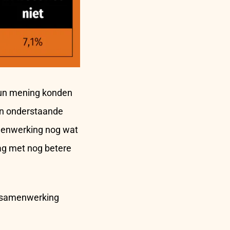
 hun mening konden
In onderstaande
amenwerking nog wat
lag met nog betere
gssamenwerking