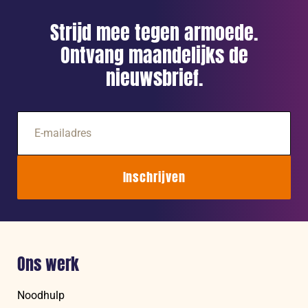
Midden-
Oosten
Strijd mee tegen armoede.
brengt
Ontvang maandelijks de
miljoenen
nieuwsbrief.
in
gevaar
E-
mailadres
Inschrijven
Ons werk
Noodhulp