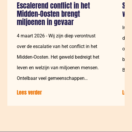
Escalerend conflict in het
Syr
Midden-Oosten brengt
win
miljoenen in gevaar
In A
4 maart 2026 - Wij zijn diep verontrust
duiz
over de escalatie van het conflict in het
onze
Midden-Oosten. Het geweld bedreigt het
bomb
leven en welzijn van miljoenen mensen.
Basi
Ontelbaar veel gemeenschappen…
en o
Lees verder
over:
Lees
Escalerend
conflict
in
het