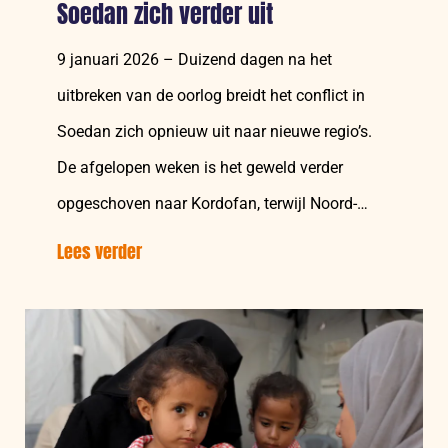
Soedan zich verder uit
9 januari 2026 – Duizend dagen na het
uitbreken van de oorlog breidt het conflict in
Soedan zich opnieuw uit naar nieuwe regio’s.
De afgelopen weken is het geweld verder
opgeschoven naar Kordofan, terwijl Noord-
Darfur grotendeels…
Lees verder
over:
Na
1000
dagen
breidt
oorlog
in
Soedan