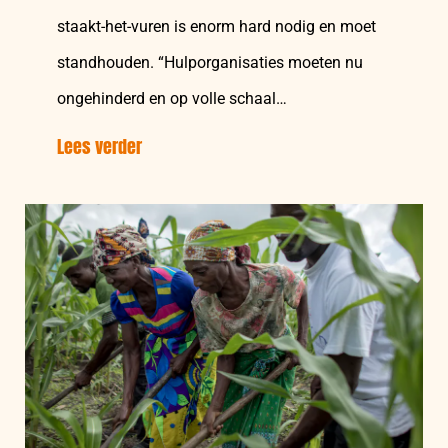
staakt-het-vuren is enorm hard nodig en moet
standhouden. “Hulporganisaties moeten nu
ongehinderd en op volle schaal…
Lees verder
over:
Wapenstilstand
in
Gaza:
Strijd
tegen
de
klok
om
hulp
op
gang