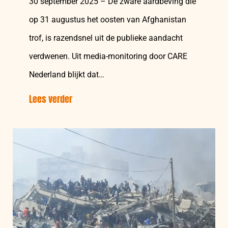
30 september 2025 – De zware aardbeving die
op 31 augustus het oosten van Afghanistan
trof, is razendsnel uit de publieke aandacht
verdwenen. Uit media-monitoring door CARE
Nederland blijkt dat…
Lees verder
over:
CARE
waarschuwt:
aardbeving
Afghanistan
krijgt
nauwelijks
aandacht,
financiering
blijft