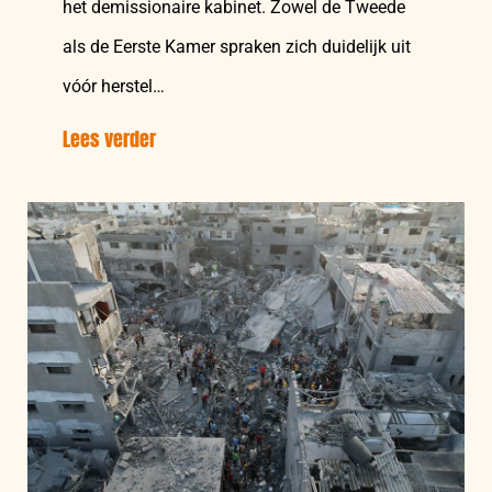
het demissionaire kabinet. Zowel de Tweede
als de Eerste Kamer spraken zich duidelijk uit
vóór herstel…
Lees verder
over:
Demissionair
kabinet
negeert
Kamer
en
schaadt
internationale
geloofwaardigheid