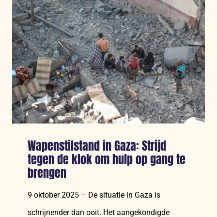
en
meisjes
in
conflictgebieden
Wapenstilstand in Gaza: Strijd
tegen de klok om hulp op gang te
brengen
9 oktober 2025 – De situatie in Gaza is
schrijnender dan ooit. Het aangekondigde