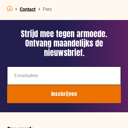
terwijl
Contact
noden
Pers
Home
groeien
Strijd mee tegen armoede.
Ontvang maandelijks de
nieuwsbrief.
E-
mailadres
Inschrijven