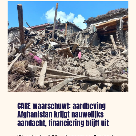
landen
verdienen
aan
klimaatcrisis
terwijl
schulden
van
armste
landen
verder
oplopen
CARE waarschuwt: aardbeving
Afghanistan krijgt nauwelijks
aandacht, financiering blijft uit