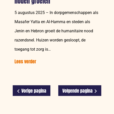
noden groeien
5 augustus 2025 – In dorpgemenschappen als
Masafer Yatta en Al-Hamma en steden als
Jenin en Hebron groeit de humanitaire nood
razendsnel. Huizen worden gesloopt, de
toegang tot zorg is…
Lees verder
over:
Humanitaire
hulp
aan
Westelijke
Vorige pagina
Volgende pagina
Jordaanoever
blijft
achter