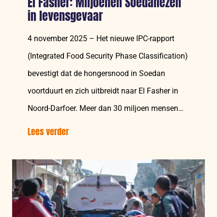
El Fasher: Miljoenen Soedanezen
in levensgevaar
4 november 2025 – Het nieuwe IPC-rapport
(Integrated Food Security Phase Classification)
bevestigt dat de hongersnood in Soedan
voortduurt en zich uitbreidt naar El Fasher in
Noord-Darfoer. Meer dan 30 miljoen mensen
hebben humanitaire hulp…
Lees verder
over:
Hongersnood
breidt
zich
uit
naar
El Fasher: Miljoenen