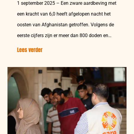
1 september 2025 – Een zware aardbeving met
een kracht van 6,0 heeft afgelopen nacht het
oosten van Afghanistan getroffen. Volgens de
eerste cijfers zijn er meer dan 800 doden en…
Lees verder
over:
Snel
handelen
cruciaal
om
levens
te
redden
na
aardbeving
Afghanistan