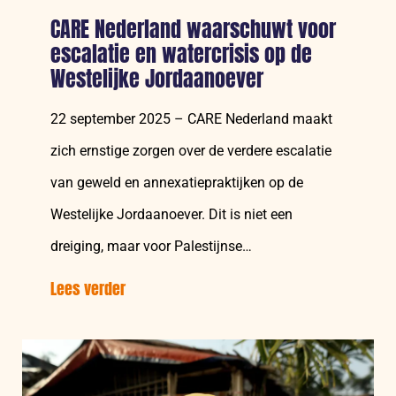
en
CARE Nederland waarschuwt voor
verwoesten
escalatie en watercrisis op de
gezondheidscentrum
Westelijke Jordaanoever
van
Palestijnse
22 september 2025 – CARE Nederland maakt
organisatie
zich ernstige zorgen over de verdere escalatie
van geweld en annexatiepraktijken op de
Westelijke Jordaanoever. Dit is niet een
dreiging, maar voor Palestijnse…
Lees verder
over:
CARE
Nederland
waarschuwt
voor