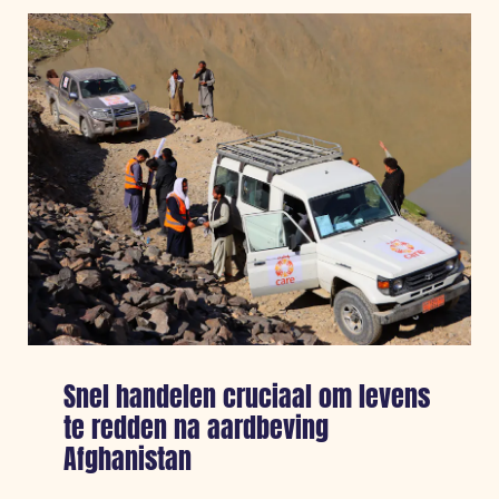
Leiders
van
grote
hulporganisaties
roepen
op
tot
ingrijpen
na
conclusie
VN
over
genocide
Snel handelen cruciaal om levens
te redden na aardbeving
Afghanistan