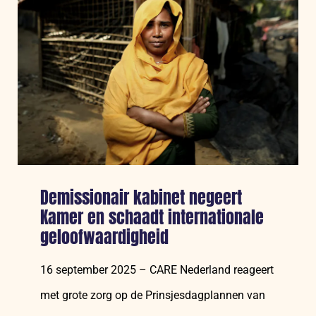
escalatie
en
watercrisis
op
de
Westelijke
Jordaanoever
Demissionair kabinet negeert
Kamer en schaadt internationale
geloofwaardigheid
16 september 2025 – CARE Nederland reageert
met grote zorg op de Prinsjesdagplannen van