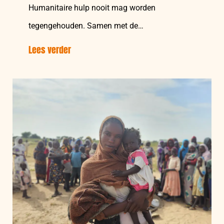
Humanitaire hulp nooit mag worden
tegengehouden. Samen met de…
Lees verder
over:
Internationaal
Gerechtshof
bevestigt
recht
op
humanitaire
hulp
in
Gaza
en
Westelijke
Jordaanoever