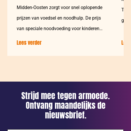
Midden-Oosten zorgt voor snel oplopende
Tege
prijzen van voedsel en noodhulp. De prijs
gezi
van speciale noodvoeding voor kinderen
houd
met ondervoeding…
Lees verder
over:
blijk
Lees
Verdrievoudiging
prijs
noodvoeding
dreigt
miljoenen
verder
Strijd mee tegen armoede.
richting
Ontvang maandelijks de
honger
nieuwsbrief.
te
duwen