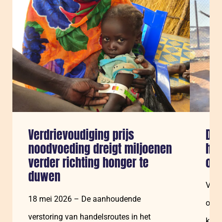
Verdrievoudiging prijs
De 
noodvoeding dreigt miljoenen
ho
verder richting honger te
ove
duwen
Vrou
18 mei 2026 – De aanhoudende
onev
verstoring van handelsroutes in het
klim