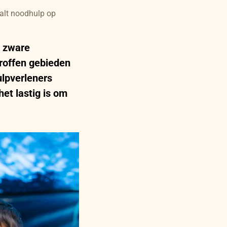
alt noodhulp op
e zware
troffen gebieden
lpverleners
het lastig is om