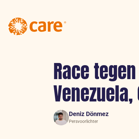
Logo:
CARE
Nederland
Race tegen
Venezuela,
Deniz Dönmez
Persvoorlichter