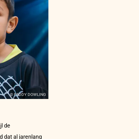
© PADDY DOWLING
jl de
 dat al jarenlang