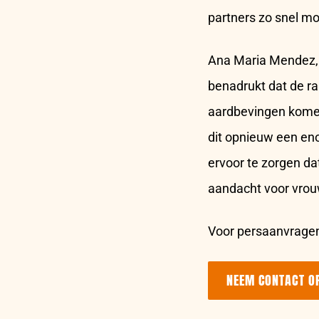
partners zo snel mog
Ana Maria Mendez, r
benadrukt dat de ra
aardbevingen komen
dit opnieuw een eno
ervoor te zorgen da
aandacht voor vrouw
Voor persaanvragen
NEEM CONTACT O