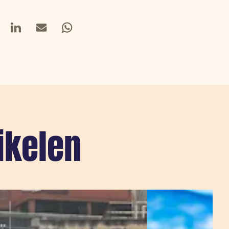
book
LinkedIn
Mail
Whatsapp
ikelen