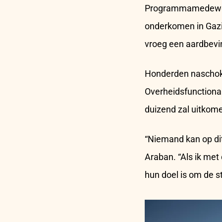
Programmamedewerke
onderkomen in Gazi
vroeg een aardbevin
Honderden naschokk
Overheidsfunctiona
duizend zal uitkom
“Niemand kan op dit
Araban. “Als ik met
hun doel is om de st