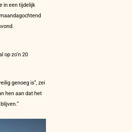
n een tijdelijk
en maandagochtend
svond.
l op zo’n 20
lig genoeg is”, zei
van hen aan dat het
blijven.”