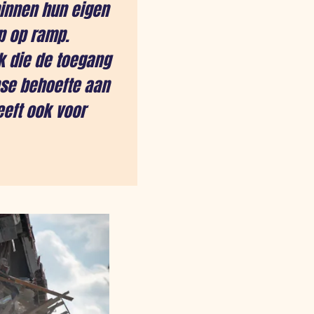
innen hun eigen
p op ramp.
 die de toegang
nse behoefte aan
eft ook voor