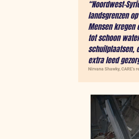
“Noordwest-Syri
landsgrenzen op 
Mensen kregen o
tot schoon water
schuilplaatsen, 
extra leed gezor
Nirvana Shawky, CARE’s r