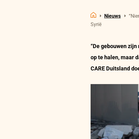
Nieuws
“Nie
Home
Syrië
“De gebouwen zijn 
op te halen, maar d
CARE Duitsland doet