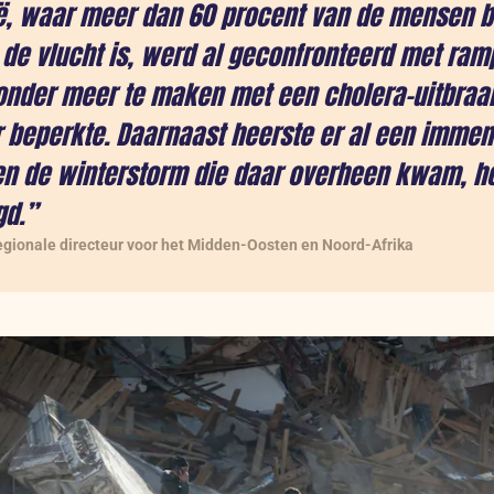
ë, waar meer dan 60 procent van de mensen b
de vlucht is, werd al geconfronteerd met ram
nder meer te maken met een cholera-uitbraak
 beperkte. Daarnaast heerste er al een imme
en de winterstorm die daar overheen kwam, he
gd.”
egionale directeur voor het Midden-Oosten en Noord-Afrika