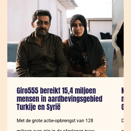
Sla carousel over
Giro555 bereikt 15,4 miljoen
Noo
mensen in aardbevingsgebied
mil
Turkije en Syrië
Oos
Met de grote actie-opbrengst van 128
De G