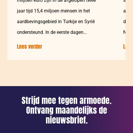
miljoen euro zijn in de afgelopen twee
slac
jaar tijd 15,4 miljoen mensen in het
afge
aardbevingsgebied in Turkije en Syrië
duiz
ondersteund. In de eerste dagen…
Nede
inza
Lees verder
over:
Lees
Giro555
bereikt
15,4
miljoen
mensen
in
Strijd mee tegen armoede.
aardbevingsgebied
Ontvang maandelijks de
Turkije
nieuwsbrief.
en
Syrië