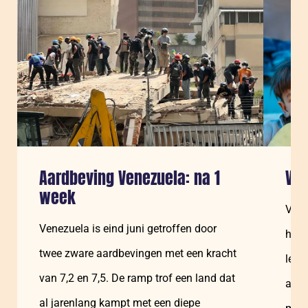
Aardbeving Venezuela: na 1
Ven
week
Vene
Venezuela is eind juni getroffen door
huma
twee zware aardbevingen met een kracht
leve
van 7,2 en 7,5. De ramp trof een land dat
aan 
al jarenlang kampt met een diepe