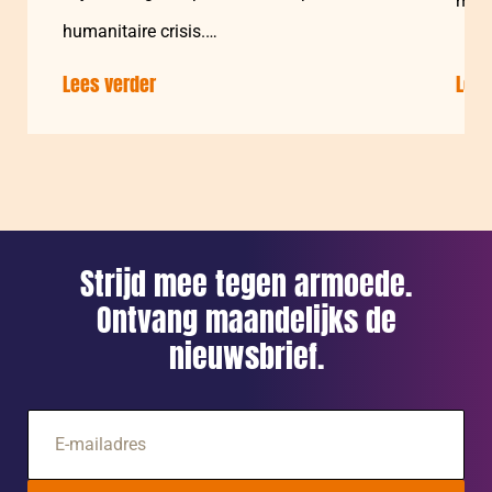
medi
humanitaire crisis.…
Lees verder
over:
Lees
Aardbeving
Venezuela:
na
1
week
Strijd mee tegen armoede.
Ontvang maandelijks de
nieuwsbrief.
E-
mailadres