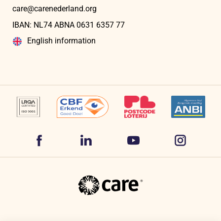
care@carenederland.org
IBAN: NL74 ABNA 06‍31 6‍357‍ 77
English information
Volg
Volg
Volg
Volg
ons
ons
ons
ons
op
op
op
CARE
op
Facebook
LinkedIn
YouTube
Nederland
Instagram