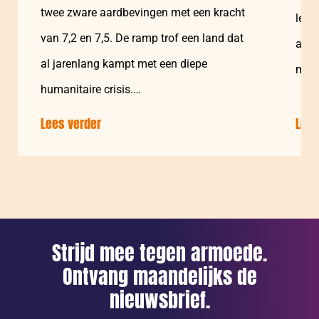
twee zware aardbevingen met een kracht
leve
van 7,2 en 7,5. De ramp trof een land dat
aan 
al jarenlang kampt met een diepe
medi
humanitaire crisis.…
Lees verder
over:
Lees
Aardbeving
Venezuela:
na
1
week
Strijd mee tegen armoede.
Ontvang maandelijks de
nieuwsbrief.