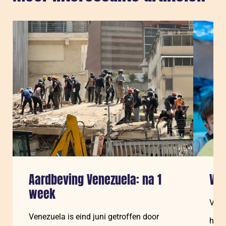
Sla carousel over
Aardbeving Venezuela: na 1
Ven
week
Vene
Venezuela is eind juni getroffen door
huma