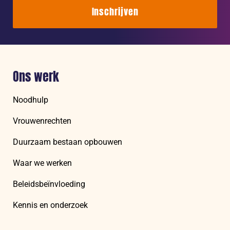
in
Inschrijven
de
hitte
achter
Ons werk
Noodhulp
Vrouwenrechten
Duurzaam bestaan opbouwen
Waar we werken
Beleidsbeïnvloeding
Kennis en onderzoek