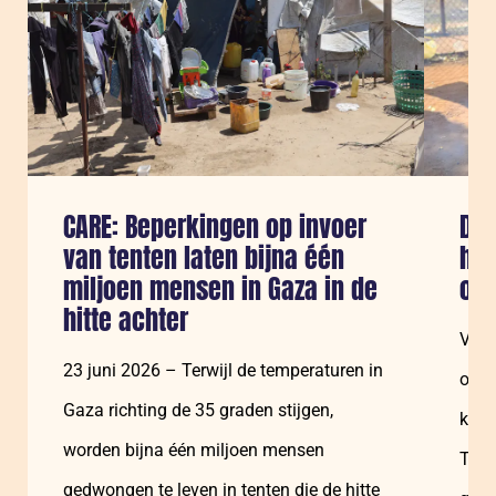
CARE: Beperkingen op invoer
De 
van tenten laten bijna één
ho
miljoen mensen in Gaza in de
ove
hitte achter
Vrou
23 juni 2026 – Terwijl de temperaturen in
onev
Gaza richting de 35 graden stijgen,
klim
worden bijna één miljoen mensen
Tege
gedwongen te leven in tenten die de hitte