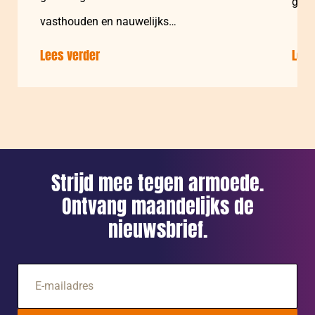
gezi
vasthouden en nauwelijks…
houd
Lees verder
over:
blijk
Lees
CARE:
Beperkingen
op
invoer
van
tenten
Strijd mee tegen armoede.
laten
Ontvang maandelijks de
bijna
nieuwsbrief.
één
miljoen
mensen
E-
in
mailadres
Gaza