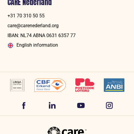
CARE Nederland
+31 70 310 50 55
care@carenederland.org
IBAN: NL74 ABNA 06‍31 6‍357‍ 77
English information
Volg
Volg
Volg
Volg
ons
ons
ons
ons
op
op
op
CARE
op