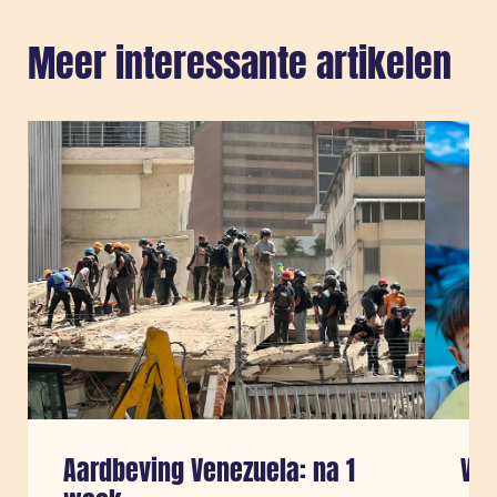
Meer interessante artikelen
Sla carousel over
Aardbeving Venezuela: na 1
Ven