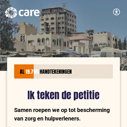
Logo:
CARE
Accessib
Nederland
AL
19.765
HANDTEKENINGEN
Ik teken de petitie
Samen roepen we op tot bescherming
van zorg en hulpverleners.