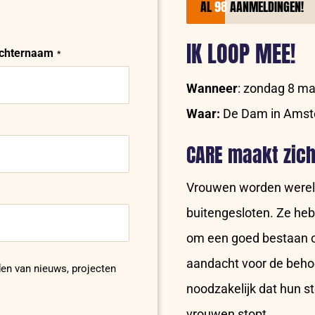
AL
98
AANMELDINGEN!
IK LOOP MEE!
chternaam
Wanneer
: zondag 8 ma
Waar:
De Dam in Ams
CARE maakt zich
Vrouwen worden wereld
buitengesloten. Ze he
om een goed bestaan 
aandacht voor de beho
en van nieuws, projecten
noodzakelijk dat hun 
vrouwen stopt.