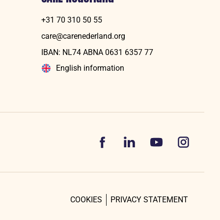
+31 70 310 50 55
care@carenederland.org
IBAN: NL74 ABNA 06‍31 6‍357‍ 77
English information
Volg
Volg
Volg
Volg
ons
ons
ons
ons
op
op
op
op
Facebook
LinkedIn
YouTube
Instagram
COOKIES
PRIVACY STATEMENT