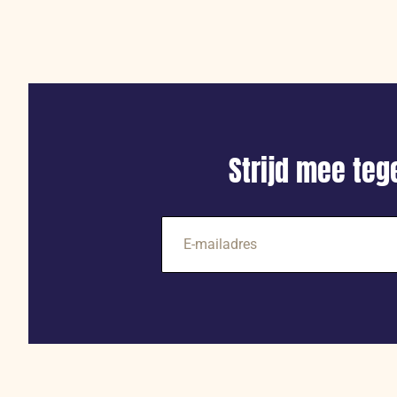
Strijd mee te
E-
mailadres