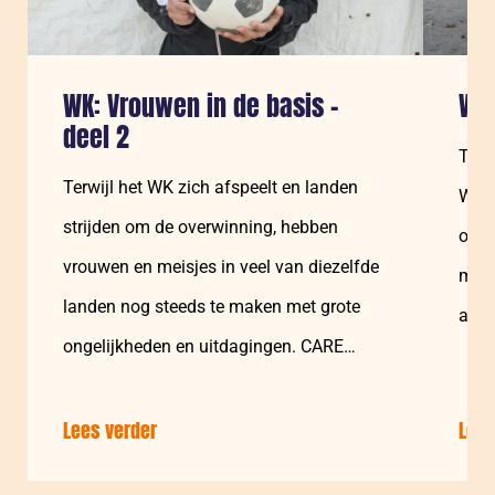
WK: Vrouwen in de basis –
WK:
deel 2
Terw
Terwijl het WK zich afspeelt en landen
WK e
strijden om de overwinning, hebben
om d
vrouwen en meisjes in veel van diezelfde
meis
landen nog steeds te maken met grote
alti
ongelijkheden en uitdagingen. CARE…
Lees verder
over:
Lees
WK:
Vrouwen