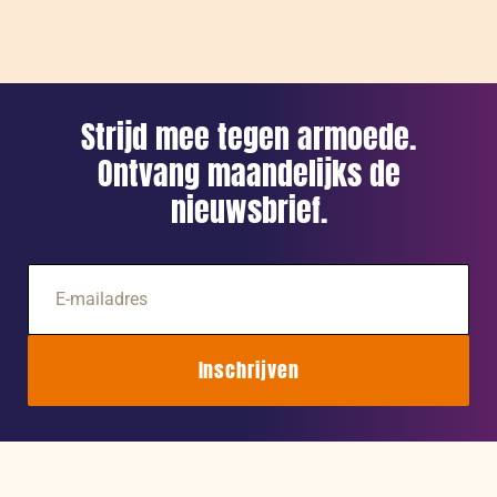
in
de
basis
–
Strijd mee tegen armoede.
deel
Ontvang maandelijks de
2
nieuwsbrief.
E-
mailadres
Inschrijven