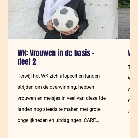
WK: Vrouwen in de basis –
WK:
deel 2
Terw
Terwijl het WK zich afspeelt en landen
WK e
strijden om de overwinning, hebben
om d
vrouwen en meisjes in veel van diezelfde
meis
landen nog steeds te maken met grote
alti
ongelijkheden en uitdagingen. CARE…