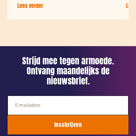
Lees verder
over:
Lees
WK:
Vrouwen
in
de
basis
–
Strijd mee tegen armoede.
deel
Ontvang maandelijks de
2
nieuwsbrief.
E-
mailadres
Inschrijven