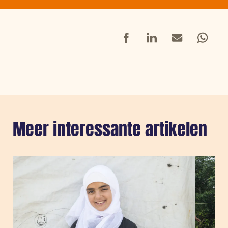
Facebook
LinkedIn
Mail
Whatsap
Meer interessante artikelen
Sla carousel over