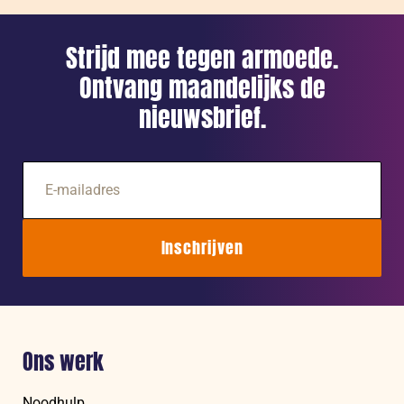
basis
–
Strijd mee tegen armoede.
deel
Ontvang maandelijks de
2
nieuwsbrief.
E-
mailadres
Inschrijven
Ons werk
Noodhulp