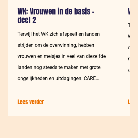
WK: Vrouwen in de basis –
WK:
deel 2
Terw
Terwijl het WK zich afspeelt en landen
WK e
strijden om de overwinning, hebben
om d
vrouwen en meisjes in veel van diezelfde
meis
landen nog steeds te maken met grote
alti
ongelijkheden en uitdagingen. CARE…
Lees verder
over:
Lees
WK:
Vrouwen
in
de