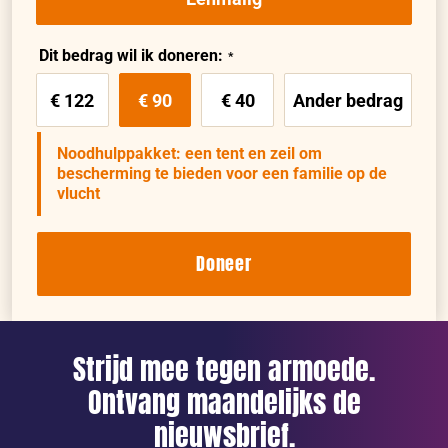
Dit bedrag wil ik doneren:
€ 122
€ 90
€ 40
Ander bedrag
Noodhulppakket: een tent en zeil om
bescherming te bieden voor een familie op de
vlucht
Doneer
Strijd mee tegen armoede.
Ontvang maandelijks de
nieuwsbrief.