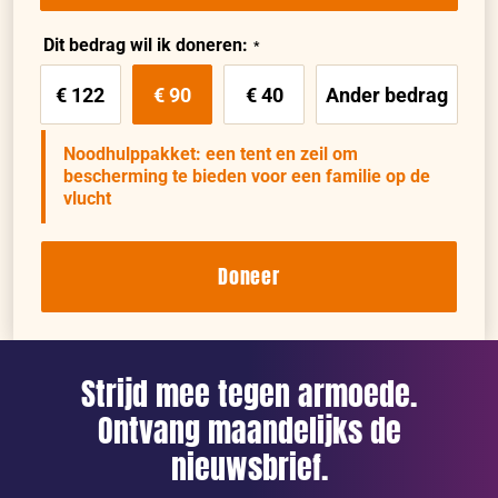
Dit bedrag wil ik doneren:
€ 122
€ 90
€ 40
Ander bedrag
Noodhulppakket: een tent en zeil om
bescherming te bieden voor een familie op de
vlucht
Doneer
Strijd mee tegen armoede.
Ontvang maandelijks de
nieuwsbrief.