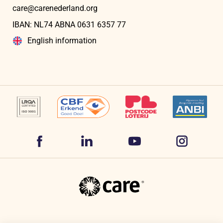
care@carenederland.org
IBAN: NL74 ABNA 06‍31 6‍357‍ 77
English information
Volg
Volg
Volg
Volg
ons
ons
ons
ons
op
op
op
CARE
op
Facebook
LinkedIn
YouTube
Nederland
Instagram