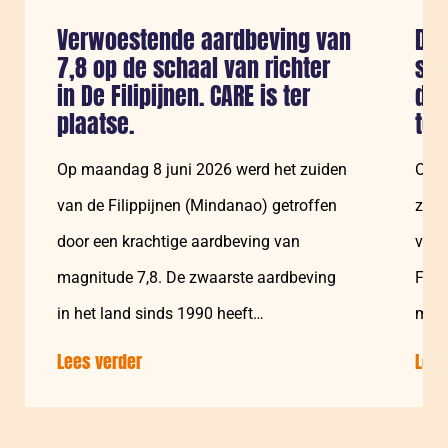
Verwoestende aardbeving van
De 
7,8 op de schaal van richter
sa
in De Filipijnen. CARE is ter
dat
plaatse.
te
Op maandag 8 juni 2026 werd het zuiden
Onla
van de Filippijnen (Mindanao) getroffen
zuid
door een krachtige aardbeving van
van 
magnitude 7,8. De zwaarste aardbeving
Fati
in het land sinds 1990 heeft
mee
tienduizenden…
Lees verder
over:
Lees
Verwoestende
aardbeving
van