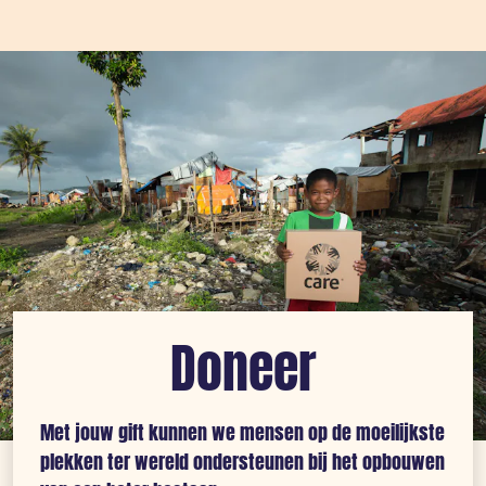
7,8
op
de
schaal
van
richter
in
De
Filipijnen.
CARE
is
Doneer
ter
plaatse.
Met jouw gift kunnen we mensen op de moeilijkste
plekken ter wereld ondersteunen bij het opbouwen